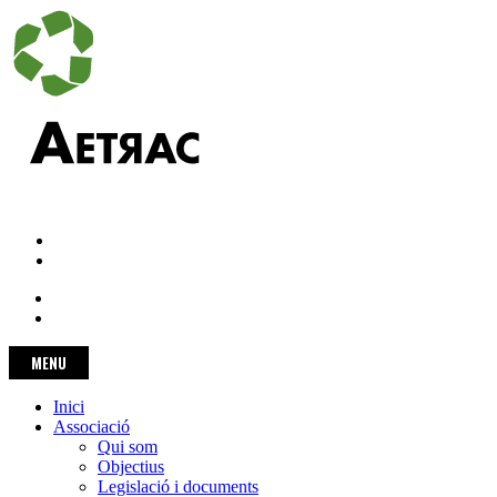
+34 977 47 02 63
aetrac@aetrac.org
CAT
ESP
MENU
TOGGLE NAVIGATION
Inici
Associació
Qui som
Objectius
Legislació i documents