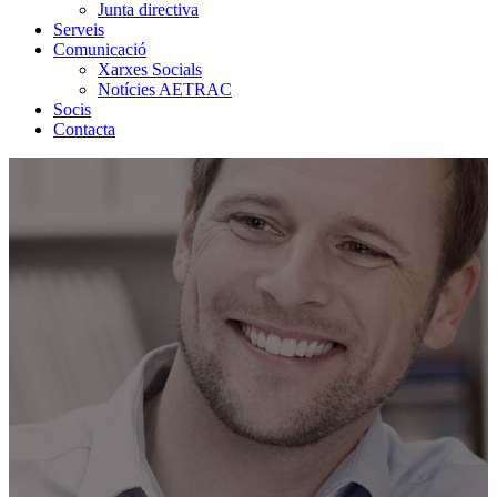
Junta directiva
Serveis
Comunicació
Xarxes Socials
Notícies AETRAC
Socis
Contacta
¿Qué ofrecemos
a nuestros asociados?