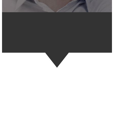
NUESTROS
SERVICIOS
Posicionar el sector en los mercados
cambiantes
Desde el momento de la fundación de
AETRAC
, la
asociación busca situar los CAT de Cataluña en el
nivel empresarial e industrial que se merecen,