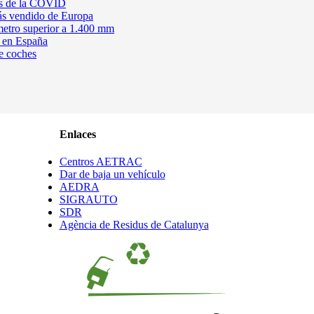
ios de la COVID
más vendido de Europa
metro superior a 1.400 mm
e en España
e coches
Enlaces
Centros AETRAC
Dar de baja un vehículo
AEDRA
SIGRAUTO
SDR
Agència de Residus de Catalunya