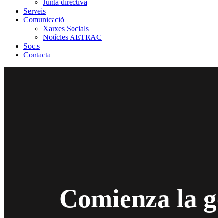
Junta directiva
Serveis
Comunicació
Xarxes Socials
Notícies AETRAC
Socis
Contacta
Comienza la g